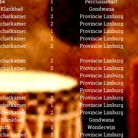
bé
1
Percussiebart
s Klankbad
1
Gondwana
 Schatkamer
2
Provincie Limburg
 Schatkamer
2
Provincie Limburg
 Schatkamer
1
Provincie Limburg
 Schatkamer
2
Provincie Limburg
 Schatkamer
2
Provincie Limburg
 Schatkamer
2
Provincie Limburg
 Schatkamer
2
Provincie Limburg
 Schatkamer
1
Provincie Limburg
 Schatkamer
2
Provincie Limburg
 Schatkamer
2
Provincie Limburg
 Schatkamer
2
Provincie Limburg
 Schatkamer
1
Provincie Limburg
 Schatkamer
2
Provincie Limburg
s Klankbad
1
Gondwana
uffi
1
Wonderwijs
 Schatkamer
2
Provincie Limburg