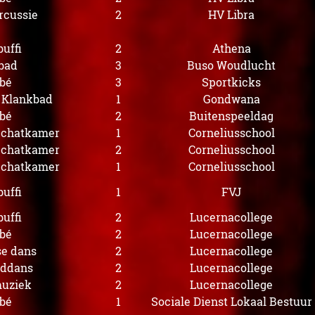
rcussie
2
HV Libra
uffi
2
Athena
bad
3
Buso Woudlucht
bé
3
Sportkicks
s Klankbad
1
Gondwana
bé
2
Buitenspeeldag
 Schatkamer
1
Corneliusschool
 Schatkamer
2
Corneliusschool
 Schatkamer
1
Corneliusschool
uffi
1
FVJ
uffi
2
Lucernacollege
bé
2
Lucernacollege
se dans
2
Lucernacollege
oddans
2
Lucernacollege
uziek
2
Lucernacollege
bé
1
Sociale Dienst Lokaal Bestuur