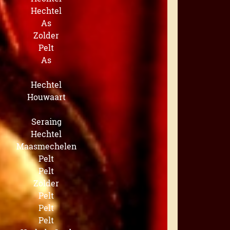
Hechtel
As
Zolder
Pelt
As
Hechtel
Houwaart
Seraing
Hechtel
Maasmechelen
Pelt
Pelt
Zolder
Pelt
Pelt
Pelt