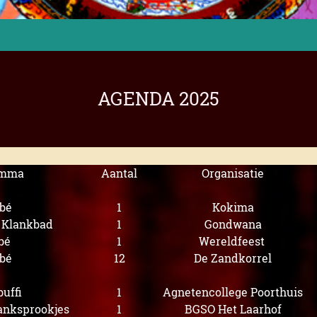
AGENDA 2025
amma
Aantal
Organisatie
bé
1
Kokima
s Klankbad
1
Gondwana
bé
1
Wereldfeest
bé
12
De Zandkorrel
uffi
1
Agnetencollege Poorthuis
lanksprookjes
1
BGSO Het Laarhof