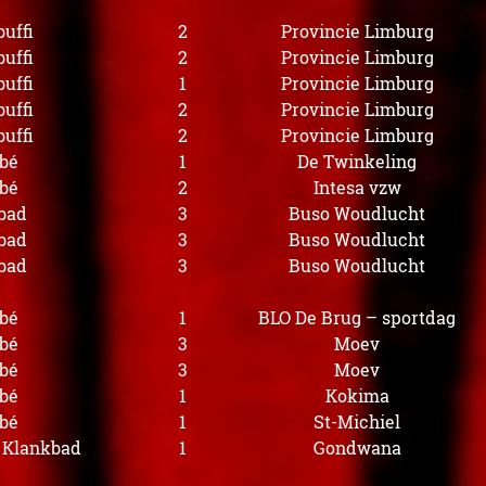
uffi
2
Provincie Limburg
uffi
2
Provincie Limburg
uffi
1
Provincie Limburg
uffi
2
Provincie Limburg
uffi
2
Provincie Limburg
bé
1
De Twinkeling
bé
2
Intesa vzw
bad
3
Buso Woudlucht
bad
3
Buso Woudlucht
bad
3
Buso Woudlucht
bé
1
BLO De Brug – sportdag
bé
3
Moev
bé
3
Moev
bé
1
Kokima
bé
1
St-Michiel
s Klankbad
1
Gondwana