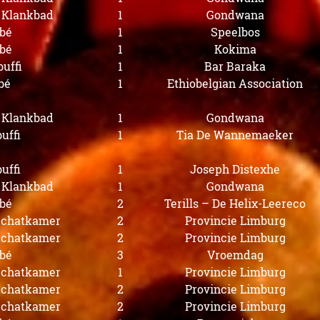
s Klankbad
1
Gondwana
bé
1
Speelbos
bé
1
Kokima
uffi
1
Bar Baraka
bé
1
Ethiobelgian Association
s Klankbad
1
Gondwana
uffi
1
Tia De Wannemaeker
uffi
1
Joseph Distexhe
s Klankbad
1
Gondwana
bé
2
Terills – De Helix-Leereco
 Schatkamer
2
Provincie Limburg
 Schatkamer
2
Provincie Limburg
bé
3
Vroemdag
 Schatkamer
1
Provincie Limburg
 Schatkamer
2
Provincie Limburg
 Schatkamer
2
Provincie Limburg