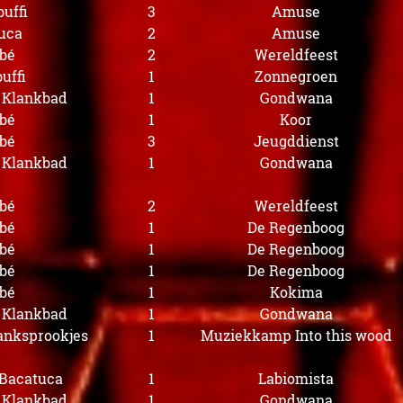
uffi
3
Amuse
uca
2
Amuse
bé
2
Wereldfeest
uffi
1
Zonnegroen
s Klankbad
1
Gondwana
bé
1
Koor
bé
3
Jeugddienst
s Klankbad
1
Gondwana
bé
2
Wereldfeest
bé
1
De Regenboog
bé
1
De Regenboog
bé
1
De Regenboog
bé
1
Kokima
s Klankbad
1
Gondwana
lanksprookjes
1
Muziekkamp Into this wood
/Bacatuca
1
Labiomista
s Klankbad
1
Gondwana