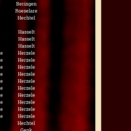
Beringen
Roeselare
Hechtel
Hasselt
Hasselt
Hasselt
le
Herzele
le
Herzele
le
Herzele
le
Herzele
le
Herzele
le
Herzele
le
Herzele
le
Herzele
le
Herzele
le
Herzele
Hechtel
Genk