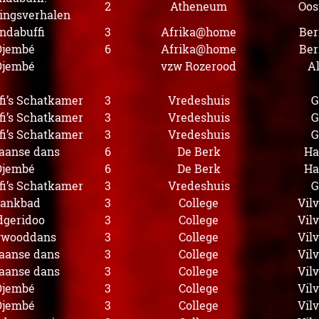
2
Atheneum
Oos
ingsverhalen
ndabuffi
3
Afrika@home
Ber
Djembé
6
Afrika@home
Ber
Djembé
vzw Rozerood
A
i’s Schatkamer
3
Vredeshuis
G
i’s Schatkamer
3
Vredeshuis
G
i’s Schatkamer
3
Vredeshuis
G
aanse dans
6
De Berk
Ha
Djembé
6
De Berk
Ha
i’s Schatkamer
3
Vredeshuis
G
lankbad
3
College
Vil
dgeridoo
3
College
Vil
ywooddans
3
College
Vil
aanse dans
3
College
Vil
aanse dans
3
College
Vil
Djembé
3
College
Vil
Djembé
3
College
Vil