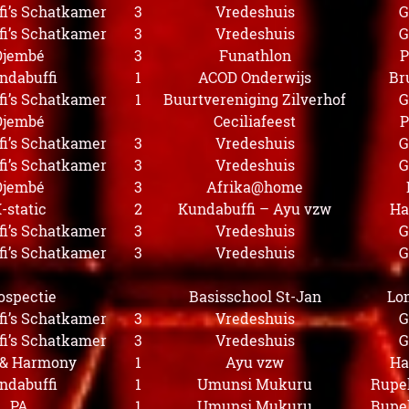
i’s Schatkamer
3
Vredeshuis
G
i’s Schatkamer
3
Vredeshuis
G
Djembé
3
Funathlon
P
ndabuffi
1
ACOD Onderwijs
Br
i’s Schatkamer
1
Buurtvereniging Zilverhof
G
Djembé
Ceciliafeest
P
i’s Schatkamer
3
Vredeshuis
G
i’s Schatkamer
3
Vredeshuis
G
Djembé
3
Afrika@home
-static
2
Kundabuffi – Ayu vzw
Ha
i’s Schatkamer
3
Vredeshuis
G
i’s Schatkamer
3
Vredeshuis
G
ospectie
Basisschool St-Jan
Lo
i’s Schatkamer
3
Vredeshuis
G
i’s Schatkamer
3
Vredeshuis
G
 & Harmony
1
Ayu vzw
Ha
ndabuffi
1
Umunsi Mukuru
Rupe
PA
1
Umunsi Mukuru
Rupe