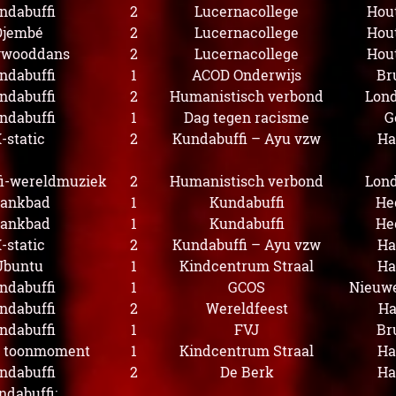
ndabuffi
2
Lucernacollege
Hou
Djembé
2
Lucernacollege
Hou
ywooddans
2
Lucernacollege
Hou
ndabuffi
1
ACOD Onderwijs
Br
ndabuffi
2
Humanistisch verbond
Lond
ndabuffi
1
Dag tegen racisme
G
-static
2
Kundabuffi – Ayu vzw
Ha
i-wereldmuziek
2
Humanistisch verbond
Lond
lankbad
1
Kundabuffi
He
lankbad
1
Kundabuffi
He
-static
2
Kundabuffi – Ayu vzw
Ha
Ubuntu
1
Kindcentrum Straal
Ha
ndabuffi
1
GCOS
Nieuw
ndabuffi
2
Wereldfeest
Ha
ndabuffi
1
FVJ
Br
: toonmoment
1
Kindcentrum Straal
Ha
ndabuffi
2
De Berk
Ha
ndabuffi: