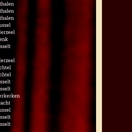
thalen
thalen
thalen
ussel
erzeel
enk
sselt
erzeel
chtel
chtel
sselt
sselt
erkerken
acht
ussel
sselt
sselt