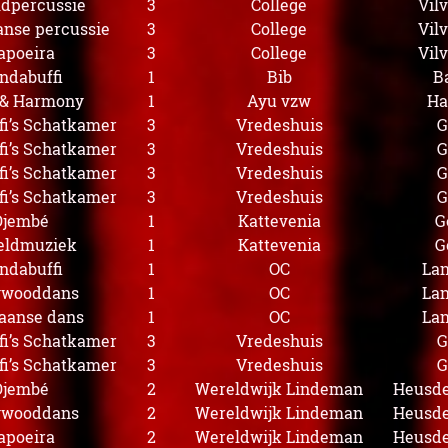
dpercussie
3
College
Vil
aanse percussie
3
College
Vil
apoeira
3
College
Vil
ndabuffi
1
Bib
B
 & Harmony
1
Ayu vzw
Ha
i’s Schatkamer
3
Vredeshuis
G
i’s Schatkamer
3
Vredeshuis
G
i’s Schatkamer
3
Vredeshuis
G
i’s Schatkamer
3
Vredeshuis
G
Djembé
1
Kattevenia
G
eldmuziek
1
Kattevenia
G
ndabuffi
1
OC
La
ywooddans
1
OC
La
aanse dans
1
OC
La
i’s Schatkamer
3
Vredeshuis
G
i’s Schatkamer
3
Vredeshuis
G
Djembé
2
Wereldwijk Lindeman
Heusde
ywooddans
2
Wereldwijk Lindeman
Heusde
apoeira
2
Wereldwijk Lindeman
Heusde