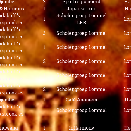
Djembé
2
Sportregio noord
Ha
 & Harmony
1
Japanse Tuin
Ha
dabuffi’s
Scholengroep Lommel
1
Lo
ksprookjes
LKB
dabuffi’s
3
Scholengroep Lommel
Lo
ksprookjes
dabuffi’s
1
Scholengroep Lommel
Lo
ksprookjes
dabuffi’s
2
Scholengroep Lommel
Lo
ksprookjes
dabuffi’s
1
Scholengroep Lommel
Lo
ksprookjes
dabuffi’s
2
Scholengroep Lommel
Lo
ksprookjes
Djembé
1
Café Anoniem
Ha
dabuffi’s
Scholengroep Lommel
Lo
ksprookjes
ondwana
1
InHarmony
He