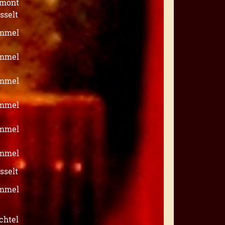
mont
sselt
mmel
mmel
mmel
mmel
mmel
mmel
sselt
mmel
chtel