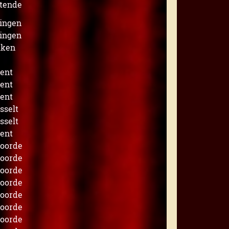
tende
ingen
ingen
lken
ent
ent
ent
sselt
sselt
ent
voorde
voorde
voorde
voorde
voorde
voorde
voorde