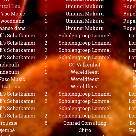
tzal Duo
1
Umunsi Mukuru
Rupe
Faso Music
1
Umunsi Mukuru
Rupe
ywooddans
1
Umunsi Mukuru
Rupe
aanse dans
1
Umunsi Mukuru
Rupe
i’s Schatkamer
2
Scholengroep Lommel
Lo
i’s Schatkamer
2
Scholengroep Lommel
Lo
i’s Schatkamer
2
Scholengroep Lommel
Lo
i’s Schatkamer
2
Scholengroep Lommel
Lo
ndabuffi
1
OC Valkenhof
P
ndabuffi
1
Wereldfeest
P
Faso Music
1
Wereldfeest
P
tzal Duo
1
Wereldfeest
P
i’s Schatkamer
2
Scholengroep Lommel
Lo
i’s Schatkamer
2
Scholengroep Lommel
Lo
i’s Schatkamer
1
Scholengroep Lommel
Lo
i’s Schatkamer
2
Scholengroep Lommel
Lo
rcussie
6
Conrad Consulting
Bo
Djembé
1
Chiro
He