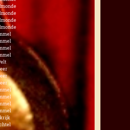
lmonde
lmonde
lmonde
lmonde
mmel
mmel
mmel
mmel
elt
eer
eer
eer
mmel
mmel
mmel
mmel
krijk
chtel