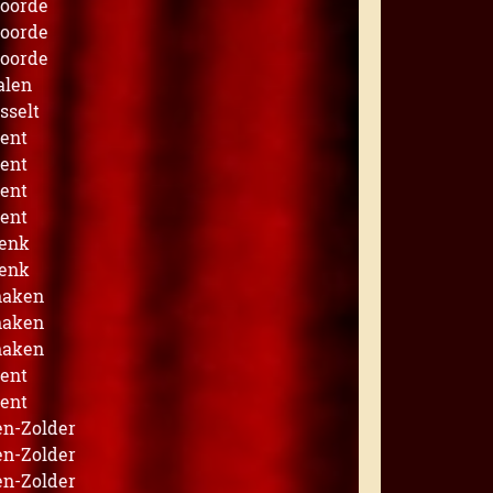
voorde
voorde
voorde
alen
sselt
ent
ent
ent
ent
enk
enk
naken
naken
naken
ent
ent
n-Zolder
n-Zolder
n-Zolder