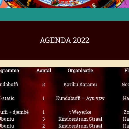
AGENDA 2022
ogramma
Aantal
Organisatie
Pl
ndabuffi
3
Karibu Karamu
Nee
-static
1
Kundabuffi – Ayu vzw
Ha
ffi + djembé
1
t Weyerke
Zo
Ubuntu
3
Kindcentrum Straal
Ha
Ubuntu
2
Kindcentrum Straal
Ha