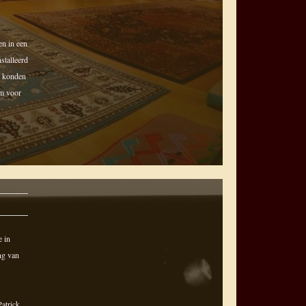
en in een
stalleerd
ar konden
rm voor
e in
ng van
atrick