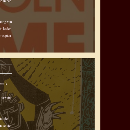
en in een
hting van
ch kader
oncepten
ker-Ik
an
 duurzame
uit de
n eerste