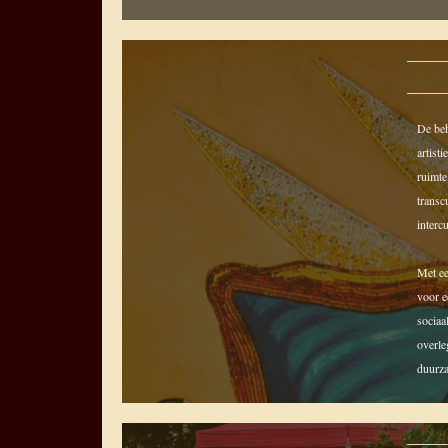
De beh
artist
ruimte
transc
interc
Met ee
voor e
sociaa
overle
duurz