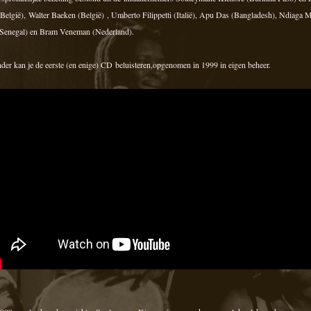
(België), Walter Baeken (België)
, Umberto Filippetti (Italië), Apu Das (Bangladesh), Ndiaga
(Senegal) en Bram Veneman (Nederland).
der kan je de eerste (en enige) CD beluisteren,opgenomen in 1999 in eigen beheer.