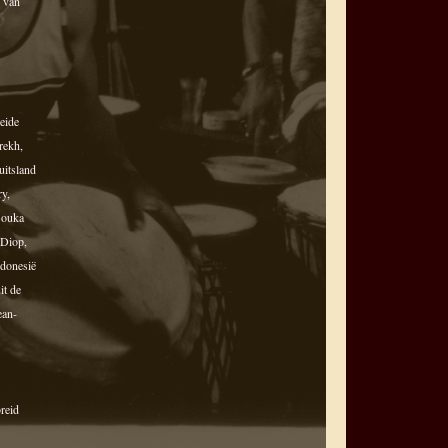
 van
reide
rekh,
uitsland
y,
Bouka
 Diop,
ndonesië
it de
ean-
breid