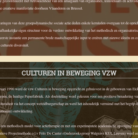
e gecoördineerd met betrokkenheid van een amalgaam van organisaties, kunstenaars en activist
e creatieve manifestatie doorheen Vlaanderen en Brussel.
aringen van deze groepsdynamische sociale actie deden enkele kernleden overgaan tot de opric
afhankelijke eigen structuur voor de verdere ontwikkeling van het methodisch en organisatoris
eerste instantie een permanente brede maatschappelijke input te creëren met nieuwe ideeën en c
culturele diversiteit.
CULTUREN IN BEWEGING VZW
ruari 1990 werd de vzw Culturen in beweging opgericht en gehuisvest in de gebouwen van Elc
pen, de huidige Peperfabriek. Als doelstelling werd gekozen voor een positieve benadering v
ulturaliteit via het concept wereldburgerschap en werd het inhoudelijk verruimd met het begrip
nationale) ontwikkeling.
 een methodisch model voor actietherapie en met een experimentele academische opvolging van
tieve Projectmethode o.l.v Frits De Cauter (Onderzoeksgroep Walgrave KUL Leuven) werd ee