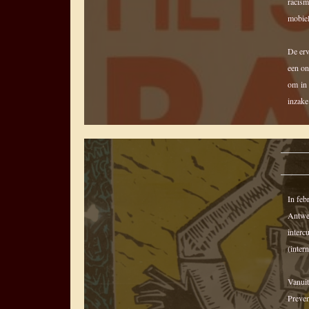
racism
mobiel
De erv
een on
om in 
inzake 
In feb
Antwer
interc
(inter
Vanuit
Preven