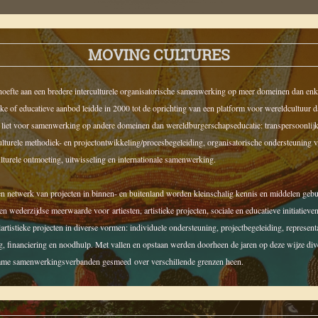
MOVING CULTURES
oefte aan een bredere interculturele organisatorische samenwerking op meer domeinen dan enk
ieke of educatieve aanbod leidde in 2000 tot de oprichting van een platform voor wereldcultuur 
 liet voor samenwerking op andere domeinen dan wereldburgerschapseducatie: t
ranspersoonlij
ulturele methodiek- en projectontwikkeling/procesbegeleiding, o
rganisatorische ondersteuning 
ulturele ontmoeting, uitwisseling en i
nternationale samenwerking.
n netwerk van projecten in binnen- en buitenland worden kleinschalig kennis en middelen geb
en wederzijdse meerwaarde voor artiesten, artistieke projecten, sociale en educatieve initiatieve
lartistieke projecten in diverse vormen: individuele ondersteuning, projectbegeleiding, representa
g, financiering en noodhulp. Met vallen en opstaan werden doorheen de jaren op deze wijze div
ame samenwerkingsverbanden gesmeed over verschillende grenzen heen.