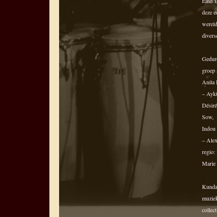
Eind 1
deze e
wereld
divers
Gedure
groep 
Anita 
– Ayk
Désiré
Sow, 
Indou 
– Alex
regio:
Marie 
Kundab
muziek
collec