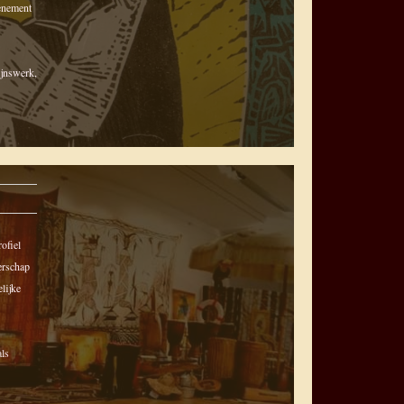
venement
ijnswerk,
ofiel
gerschap
lijke
als