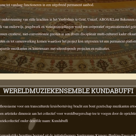
sme tot vandaag functioneren in een uitgebreid permanent aanbod.
 ondersteuning van stille krachten in het Vredeshuis te Gent, Unicef, ABOS/KLeur Bekennen 
k van onderwijs, jeugdwerk en welzijnsinstellingen werd een coöperatief organisatiemodel geïn
nnen creatieve, niet-conventionele geesten in een divers disciplinair multi-cultureel kader elka
ten en tot samenwerking komen waardoor het project kon uitgroeien tot een permanent platfo
geerde muzikanten en kunstenaars met uiteenlopende projecten en realisaties.
WERELDMUZIEKENSEMBLE KUNDABUFFI
thousiasme voor een transculturele kruisbestuiving bracht een bont gezelschap muzikanten erto
en artistieke dimensie aan het collectief voor wereldburgerschap toe te voegen door de oprichti
ziekcollectief onder dezelfde naam: Kundabuffi
spronkelijke bezetting bestond uit de initiatiefnemers Souleymane Kienore (Burkina Faso) en P