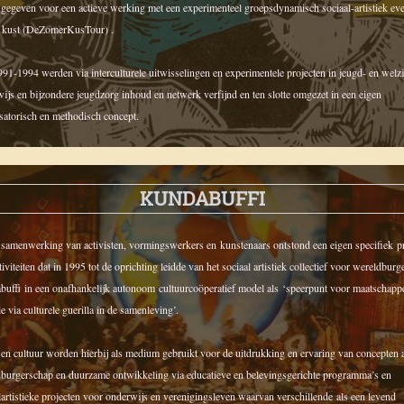
 gegeven voor een actieve werking met een experimenteel groepsdynamisch sociaal-artistiek e
e kust (DeZomerKusTour) .
91-1994 werden via interculturele uitwisselingen en experimentele projecten in jeugd- en welz
ijs en bijzondere jeugdzorg inhoud en netwerk verfijnd en ten slotte omgezet in een eigen
satorisch en methodisch concept.
KUNDABUFFI
 samenwerking van activisten, vormingswerkers en kunstenaars ontstond een eigen specifiek pr
tiviteiten dat in 1995 tot de oprichting leidde van het sociaal artistiek collectief voor wereldbur
uffi in een onafhankelijk autonoom cultuurcoöperatief model als ‘speerpunt voor maatschappe
ie via culturele guerilla in de samenleving’.
en cultuur worden hierbij als medium gebruikt voor de uitdrukking en ervaring van concepten 
burgerschap en duurzame ontwikkeling via educatieve en belevingsgerichte programma’s en
lartistieke projecten voor onderwijs en verenigingsleven waarvan verschillende als een levend