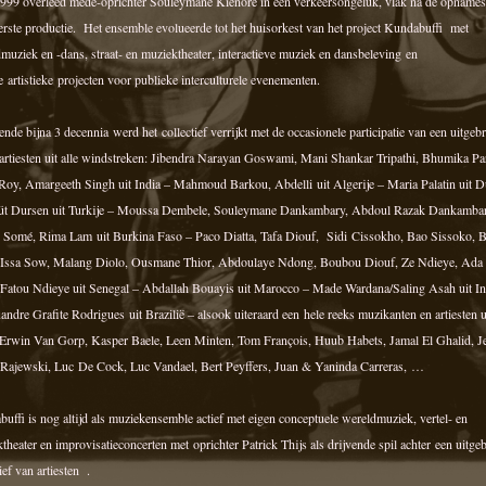
999 overleed mede-oprichter Souleymane Kienore in een verkeersongeluk, vlak na de opnames
erste productie. Het ensemble evolueerde tot het huisorkest van het project Kundabuffi met
muziek en -dans, straat- en muziektheater, interactieve muziek en dansbeleving en
e artistieke projecten voor publieke interculturele evenementen.
nde bijna 3 decennia werd het collectief verrijkt met de occasionele participatie van een uitgeb
artiesten uit alle windstreken: Jibendra Narayan Goswami, Mani Shankar Tripathi, Bhumika Pa
Roy, Amargeeth Singh uit India – Mahmoud Barkou, Abdelli uit Algerije – Maria Palatin uit D
üt Dursen uit Turkije – Moussa Dembele, Souleymane Dankambary, Abdoul Razak Dankambar
 Somé, Rima Lam uit Burkina Faso – Paco Diatta, Tafa Diouf, Sidi Cissokho, Bao Sissoko, 
Issa Sow, Malang Diolo, Ousmane Thior, Abdoulaye Ndong, Boubou Diouf, Ze Ndieye, Ada
Fatou Ndieye uit Senegal – Abdallah Bouayis uit Marocco – Made Wardana/Saling Asah uit I
andre Grafite Rodrigues uit Brazilië – alsook uiteraard een hele reeks muzikanten en artiesten u
 Erwin Van Gorp, Kasper Baele, Leen Minten, Tom François, Huub Habets, Jamal El Ghalid, J
Rajewski, Luc De Cock, Luc Vandael, Bert Peyffers, Juan & Yaninda Carreras, …
uffi is nog altijd als muziekensemble actief met eigen conceptuele wereldmuziek, vertel- en
theater en improvisatieconcerten met oprichter Patrick Thijs als drijvende spil achter een uitge
tief van artiesten .