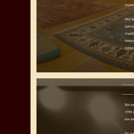
organi
Met de
netwer
waarbi
ontmoe
geënga
Het en
1998 e
een mu
De oor