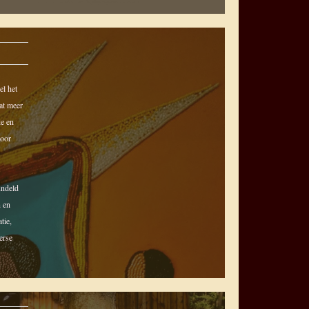
el het
dat meer
ke en
voor
undeld
n en
tie,
erse