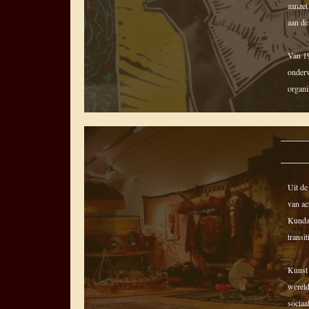
aanzet
aan d
Van 19
onderw
organi
Uit de
van ac
Kundab
transit
Kunst 
wereld
sociaa