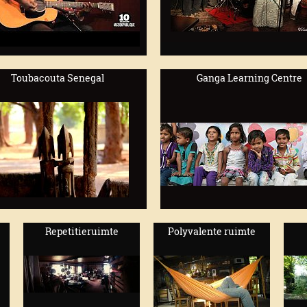
Toubacouta Senegal
Ganga Learning Centre
Repetitieruimte
Polyvalente ruimte