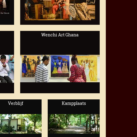
Wenchi Art Ghana
Verblijf
Kampplaats