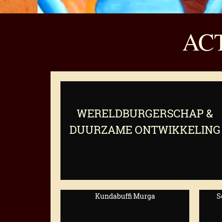
AC
WERELDBURGERSCHAP &
DUURZAME ONTWIKKELING
Kundabuffi Murga
S