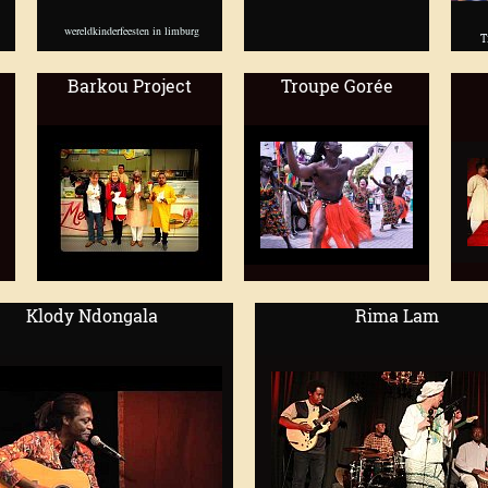
wereldkinderfeesten in limburg
T
Barkou Project
Troupe Gorée
Klody Ndongala
Rima Lam