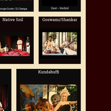
Diest – Hechtel
roupe Gorée / DJ Sempa
Native Soil
Goswami/Shankar
Kundabuffi