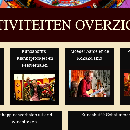
TIVITEITEN OVERZI
Kundabuffi’s
Moeder Aarde en de
P
Klanksprookjes en
Kokakolakid
Reisverhalen
cheppingsverhalen uit de 4
Kundabuffi’s Schatkame
windstreken