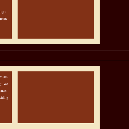
ongs
reis
mstam
ng.
We
anzet
eelding