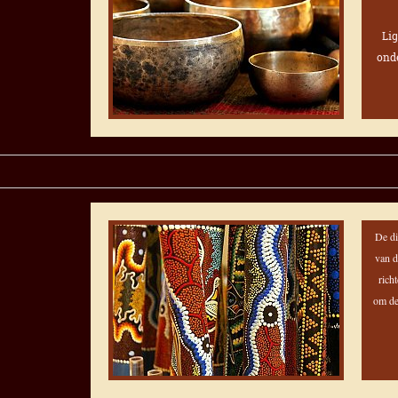
Lig
ond
De di
van d
rich
om de