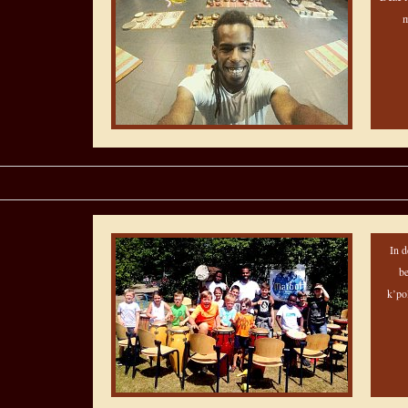
m
In d
be
k’po