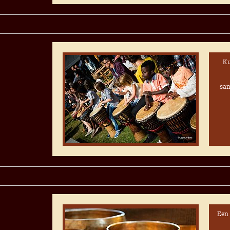
Ku
sam
Een 