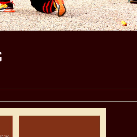
G
ten van