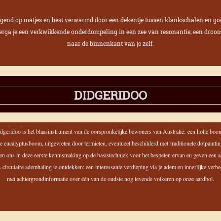
gend op matjes en best verwarmd door een dekentje tussen klankschalen en g
erga je een verkwikkende onderdompeling in een zee van resonantie;
een droom
naar de binnenkant van je zelf.
DIDGERIDOO
dgeridoo is het blaasinstrument van de oorspronkelijke bewoners van Australië:
een holle boo
e eucalyptusboom, uitgevreten door termieten, eventueel beschilderd met traditionele dotpainti
ten ons in deze eerste kennismaking op de basistechniek voor het bespelen ervan en geven een a
 circulaire ademhaling te ontdekken: e
en interessante verdieping via je adem en innerlijke verb
met achtergrondinformatie over één van de oudste nog levende volkeren op onze aardbol.