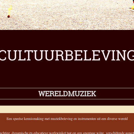
CULTUURBELEVIN
WERELDMUZIEK
Een speelse kennismaking met muziekbeleving en instrumenten uit een diverse wereld
uchtige, dynamische èn educatieve werkwinkel laat op een spontane wijze verschillende aspec