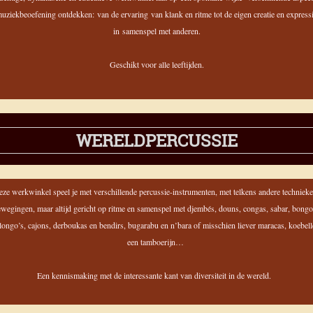
uziekbeoefening ontdekken:
van de ervaring van klank en ritme tot de eigen creatie en express
in samenspel met anderen.
Geschikt voor alle leeftijden.
WERELDPERCUSSIE
eze werkwinkel speel je met verschillende percussie-instrumenten, met telkens andere techniek
wegingen, maar altijd gericht op ritme en samenspel met d
jembés, douns, congas, sabar, bongo
longo’s, cajons, derboukas en bendirs, bugarabu en n’bara of misschien liever maracas, koebell
een tamboerijn…
Een kennismaking met de interessante kant van diversiteit in de wereld.