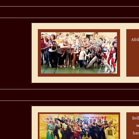
Afri
Bol
w
han