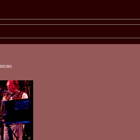
S
ERKING