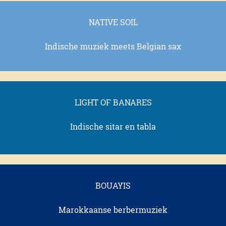
NATIVE SOIL
Indische muziek meets Belgian sax
LIGHT OF BANARES
Indische sitar en tabla
BOUAYIS
Marokkaanse berbermuziek