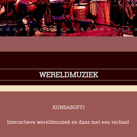
WERELDMUZIEK
KUNDABUFFI
Interactieve wereldmuziek en dans met een verhaal